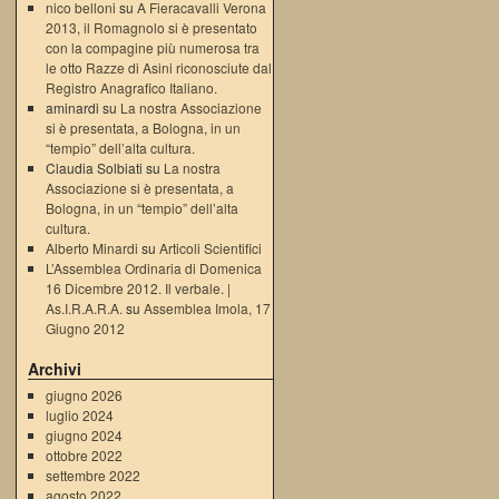
nico belloni
su
A Fieracavalli Verona
2013, il Romagnolo si è presentato
con la compagine più numerosa tra
le otto Razze di Asini riconosciute dal
Registro Anagrafico Italiano.
aminardi su
La nostra Associazione
si è presentata, a Bologna, in un
“tempio” dell’alta cultura.
Claudia Solbiati su
La nostra
Associazione si è presentata, a
Bologna, in un “tempio” dell’alta
cultura.
Alberto Minardi
su
Articoli Scientifici
L’Assemblea Ordinaria di Domenica
16 Dicembre 2012. Il verbale. |
As.I.R.A.R.A.
su
Assemblea Imola, 17
Giugno 2012
Archivi
giugno 2026
luglio 2024
giugno 2024
ottobre 2022
settembre 2022
agosto 2022