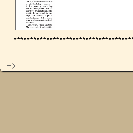
************************************
-->