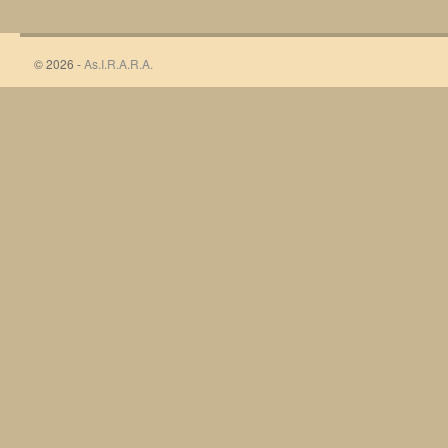
© 2026 -
As.I.R.A.R.A.