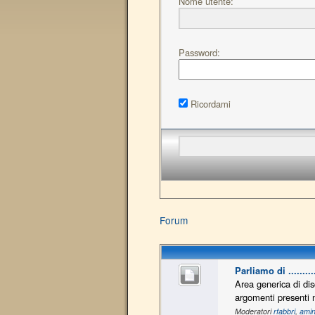
Nome utente:
Password:
Ricordami
Forum
Parliamo di ..........
Area generica di dis
argomenti presenti n
Moderatori
rfabbri
,
amin