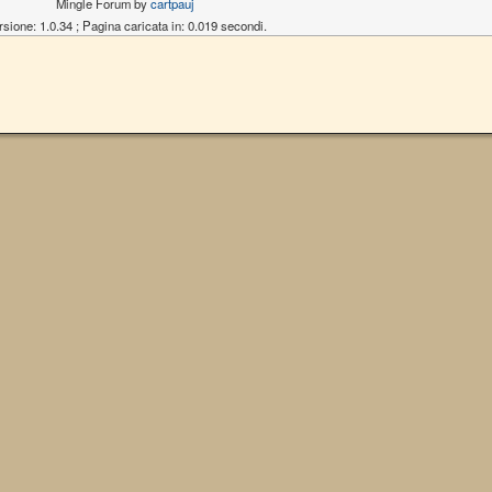
Mingle Forum by
cartpauj
rsione: 1.0.34 ; Pagina caricata in: 0.019 secondi.