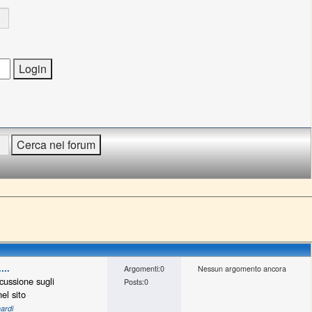
...
Argomenti:0
Nessun argomento ancora
cussione sugli
Posts:0
el sito
ardi