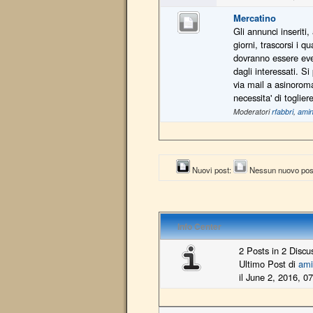
Mercatino
Gli annunci inseriti,
giorni, trascorsi i q
dovranno essere eve
dagli interessati. S
via mail a asinoro
necessita' di toglie
Moderatori
rfabbri
,
amin
Nuovi post:
Nessun nuovo pos
Info Center
2 Posts in 2 Discu
Ultimo Post di
ami
il June 2, 2016, 0