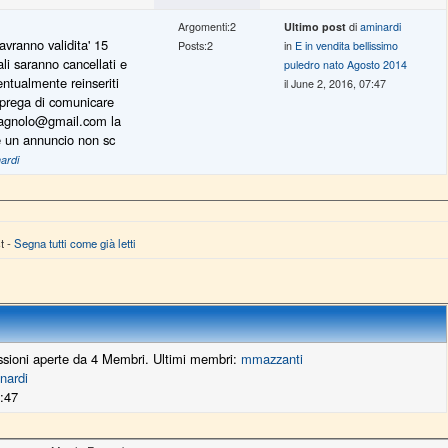
Argomenti:2
Ultimo post
di
aminardi
 avranno validita' 15
Posts:2
in
E in vendita bellissimo
uali saranno cancellati e
puledro nato Agosto 2014
ntualmente reinseriti
il June 2, 2016, 07:47
i prega di comunicare
magnolo@gmail.com la
re un annuncio non sc
ardi
t -
Segna tutti come già letti
ssioni aperte da 4 Membri. Ultimi membri:
mmazzanti
nardi
7:47