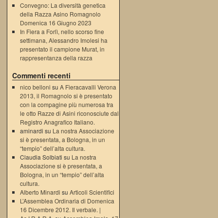
Convegno: La diversità genetica
della Razza Asino Romagnolo
Domenica 16 Giugno 2023
In Fiera a Forlì, nello scorso fine
settimana, Alessandro Imolesi ha
presentato il campione Murat, in
rappresentanza della razza
Commenti recenti
nico belloni
su
A Fieracavalli Verona
2013, il Romagnolo si è presentato
con la compagine più numerosa tra
le otto Razze di Asini riconosciute dal
Registro Anagrafico Italiano.
aminardi su
La nostra Associazione
si è presentata, a Bologna, in un
“tempio” dell’alta cultura.
Claudia Solbiati su
La nostra
Associazione si è presentata, a
Bologna, in un “tempio” dell’alta
cultura.
Alberto Minardi
su
Articoli Scientifici
L’Assemblea Ordinaria di Domenica
16 Dicembre 2012. Il verbale. |