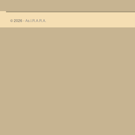
© 2026 -
As.I.R.A.R.A.