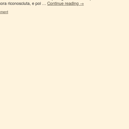
ora riconosciuta, e poi …
Continue reading
→
mment