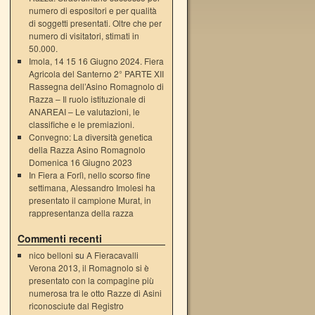
numero di espositori e per qualità
di soggetti presentati. Oltre che per
numero di visitatori, stimati in
50.000.
Imola, 14 15 16 Giugno 2024. Fiera
Agricola del Santerno 2° PARTE XII
Rassegna dell’Asino Romagnolo di
Razza – Il ruolo istituzionale di
ANAREAI – Le valutazioni, le
classifiche e le premiazioni.
Convegno: La diversità genetica
della Razza Asino Romagnolo
Domenica 16 Giugno 2023
In Fiera a Forlì, nello scorso fine
settimana, Alessandro Imolesi ha
presentato il campione Murat, in
rappresentanza della razza
Commenti recenti
nico belloni
su
A Fieracavalli
Verona 2013, il Romagnolo si è
presentato con la compagine più
numerosa tra le otto Razze di Asini
riconosciute dal Registro