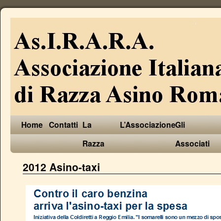
Home
Contatti
La
L’Associazione
Gli
Razza
Associati
2012 Asino-taxi