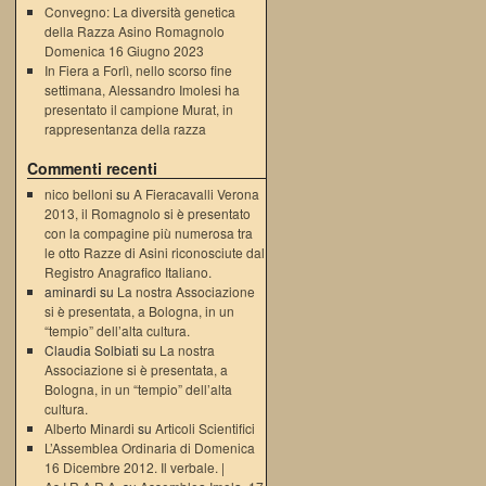
Convegno: La diversità genetica
della Razza Asino Romagnolo
Domenica 16 Giugno 2023
In Fiera a Forlì, nello scorso fine
settimana, Alessandro Imolesi ha
presentato il campione Murat, in
rappresentanza della razza
Commenti recenti
nico belloni
su
A Fieracavalli Verona
2013, il Romagnolo si è presentato
con la compagine più numerosa tra
le otto Razze di Asini riconosciute dal
Registro Anagrafico Italiano.
aminardi su
La nostra Associazione
si è presentata, a Bologna, in un
“tempio” dell’alta cultura.
Claudia Solbiati su
La nostra
Associazione si è presentata, a
Bologna, in un “tempio” dell’alta
cultura.
Alberto Minardi
su
Articoli Scientifici
L’Assemblea Ordinaria di Domenica
16 Dicembre 2012. Il verbale. |