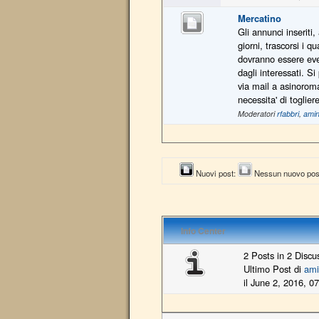
Mercatino
Gli annunci inseriti,
giorni, trascorsi i q
dovranno essere eve
dagli interessati. S
via mail a asinoro
necessita' di toglie
Moderatori
rfabbri
,
amin
Nuovi post:
Nessun nuovo pos
Info Center
2 Posts in 2 Discu
Ultimo Post di
ami
il June 2, 2016, 0