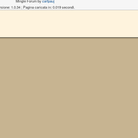
Mingle Forum by
cartpauj
rsione: 1.0.34 ; Pagina caricata in: 0.019 secondi.