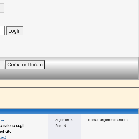
...
Argomenti:0
Nessun argomento ancora
cussione sugli
Posts:0
el sito
ardi