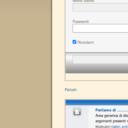
Nome utente:
Password:
Ricordami
Forum
Parliamo di ..........
Area generica di dis
argomenti presenti n
Moderatori
rfabbri
,
amin