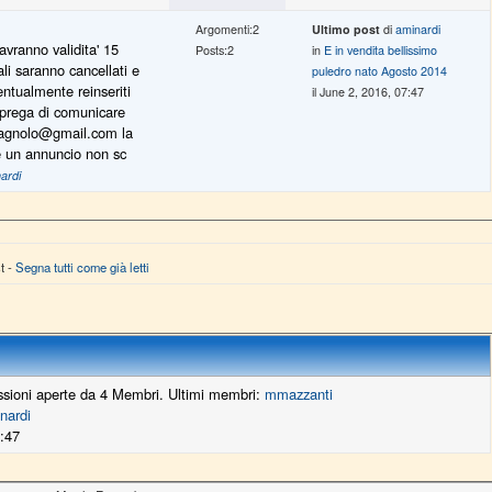
Argomenti:2
Ultimo post
di
aminardi
 avranno validita' 15
Posts:2
in
E in vendita bellissimo
uali saranno cancellati e
puledro nato Agosto 2014
ntualmente reinseriti
il June 2, 2016, 07:47
i prega di comunicare
magnolo@gmail.com la
re un annuncio non sc
ardi
t -
Segna tutti come già letti
ssioni aperte da 4 Membri. Ultimi membri:
mmazzanti
nardi
7:47