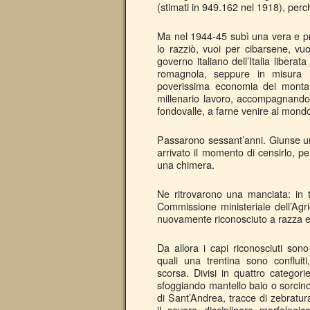
(stimati in 949.162 nel 1918), perch
Ma nel 1944-45 subì una vera e prop
lo razziò, vuoi per cibarsene, vuo
governo italiano dell’Italia libera
romagnola, seppure in misura ri
poverissima economia dei montan
millenario lavoro, accompagnando 
fondovalle, a farne venire al mond
Passarono sessant’anni. Giunse u
arrivato il momento di censirlo, p
una chimera.
Ne ritrovarono una manciata: in t
Commissione ministeriale dell’Agri
nuovamente riconosciuto a razza e
Da allora i capi riconosciuti sono
quali una trentina sono conflui
scorsa. Divisi in quattro categor
sfoggiando mantello baio o sorcin
di Sant’Andrea, tracce di zebratur
il severo disciplinare morfologic