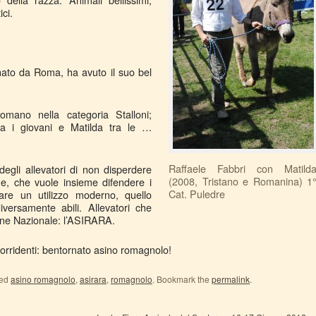
ici.
gnato da Roma, ha avuto il suo bel
mano nella categoria Stalloni;
 tra i giovani e Matilda tra le …
Raffaele Fabbri con Matild
degli allevatori di non disperdere
(2008, Tristano e Romanina) 1
ne, che vuole insieme difendere i
Cat. Puledre
ciare un utilizzo moderno, quello
iversamente abili. Allevatori che
one Nazionale: l’ASIRARA.
sorridenti: bentornato asino romagnolo!
ged
asino romagnolo
,
asirara
,
romagnolo
. Bookmark the
permalink
.