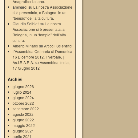
Anagrafico Italiano.
aminardi su
La nostra Associazione
si è presentata, a Bologna, in un
a
“tempio” dell’alta cultura.
o
Claudia Solbiati su
La nostra
e
Associazione si è presentata, a
a
Bologna, in un “tempio” dell’alta
o
cultura.
l
Alberto Minardi
su
Articoli Scientifici
L’Assemblea Ordinaria di Domenica
16 Dicembre 2012. Il verbale. |
a
As.I.R.A.R.A.
su
Assemblea Imola,
i
17 Giugno 2012
Archivi
a
giugno 2026
u
luglio 2024
giugno 2024
ottobre 2022
settembre 2022
agosto 2022
giugno 2022
maggio 2022
giugno 2021
aprile 2021