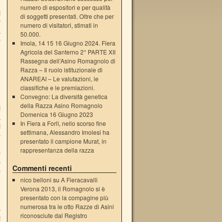
numero di espositori e per qualità
i
di soggetti presentati. Oltre che per
r
numero di visitatori, stimati in
a
50.000.
e
Imola, 14 15 16 Giugno 2024. Fiera
n
Agricola del Santerno 2° PARTE XII
ù
Rassegna dell’Asino Romagnolo di
Razza – Il ruolo istituzionale di
ANAREAI – Le valutazioni, le
classifiche e le premiazioni.
Convegno: La diversità genetica
della Razza Asino Romagnolo
i
Domenica 16 Giugno 2023
a
In Fiera a Forlì, nello scorso fine
i
settimana, Alessandro Imolesi ha
e
presentato il campione Murat, in
)
rappresentanza della razza
e
o
Commenti recenti
o
a
nico belloni
su
A Fieracavalli
Verona 2013, il Romagnolo si è
presentato con la compagine più
numerosa tra le otto Razze di Asini
o
riconosciute dal Registro
i